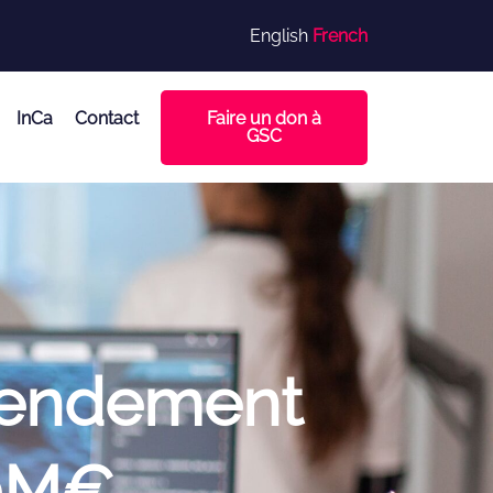
English
French
Faire un don à
InCa
Contact
GSC
amendement
20M€