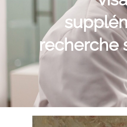
supplém
recherche s