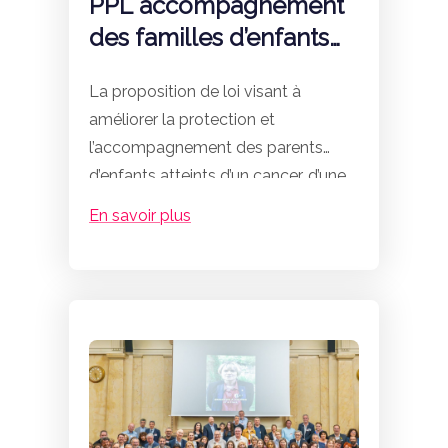
PPL accompagnement
des familles d’enfants
gravement malades et
La proposition de loi visant à
handicapés
améliorer la protection et
l’accompagnement des parents
d’enfants atteints d’un cancer, d’une
maladie grave ou d’un handicap,
En savoir plus
travaillée conjointement avec le
député Vincent Thiébaut, la
fédération Grandir Sans Cancer,
l’association Eva pour la vie, les
professionnels de santé et les
familles a été définitivement
adoptée, à l’unanimité. Cette
adoption est l’aboutissement