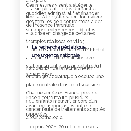
à 10 jours ;
Ces mesures visent à alléger le
– la simplification des démarches
quotidien administratif et financier
liées à l’AJPP (Allocation Journalière
des familles déjà confrontées à des
de Présence Parentale) ;
situations extrêmement difficiles.
– la prise en charge de certaines
thérapies réalisées en ville ;
La recherche pédiatrique :
– l’accélération de l’accès à l’AEEH et
une urgence nationale
à la carte mobilité inclusion avec
stationnement, dans un délai réduit
La question de la recherche en
à deux mois.
oncologie pédiatrique a occupé une
place centrale dans les discussions.
Chaque année en France, près de
Face à cette réalité, plusieurs
500 enfants meurent encore d’un
avancées importantes ont été
cancer faute de traitements adaptés
rappelées :
à leur pathologie.
– depuis 2026, 20 millions d’euros