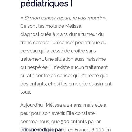
pédiatriques !
«
Si mon cancer repart, je vais mourir
».
Ce sont les mots de Mélissa,
diagnostiquée à 2 ans d’une tumeur du
tronc cérébral, un cancer pédiatrique du
cerveau qui a cessé de croitre sans
traitement. Une situation aussi rarissime
qu’inespérée : il n’existe aucun traitement
curatif contre ce cancer qui n’affecte que
des enfants, et qui les emporte quasiment
tous.
Aujourd’hui, Mélissa a 24 ans, mais elle a
peur pour son avenir. Elle constate,
comme nous, que 500 enfants par an
décèdent d’un cancer en France, 6 000 en
Tribune rédigée par :