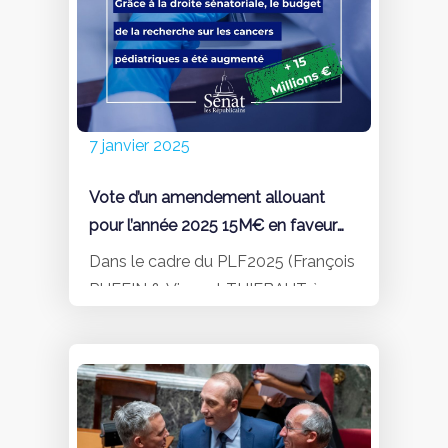
financement.
EN SAVOIR +
7 janvier 2025
Vote d’un amendement allouant
pour l’année 2025 15M€ en faveur
de la recherche clinique sur les
Dans le cadre du PLF2025 (François
cancers pédiatriques
RUFFIN & Vincent THIEBAUT à
l’Assemblée nationale, puis Elsa
SCHALCK au Sénat). intervention
similaire en 2026 (Michel Bonnus,
Olivier Rietmann…)
EN SAVOIR+