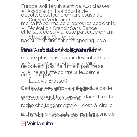
Europe, soit l’équivalent de 240 classes
Association Eva pour la vie
d’école. C’est leur première cause de
(Corinne Vedrenne)
mortalité par maladie, après les accidents,
Fédération Grandir Sans Cancer
et le taux de survie reste particulièrement
(Stéphane Vedrenne)
bas sur certains cancers spécifiques à
l’enfant. Une situation imprévisible et
1ères Associations cosignataires :
encore plus injuste pour des enfants qui
Aidons Marina (Stéphanie Ville)
ne boivent pas, ne fument pas, ne se
Aline en lutte contre la leucémie
droguent pas.
(Ludovic Brosset)
Certes, un réel effort a été effectué par le
Autour d’Evan (Sonia Papillon)
gouvernement français afin d’accélérer la
Cœur en liberté (Joanna
recherche fondamentale – c’est-à-dire la
Wisniewska Deceire)
recherche en laboratoire – sur les cancers
Collectif Européen des Patients
de l’enfant.
[+]
Voir la suite
des Hôpitaux Publics et des
Résidents des Ehpad (Réjane
Fin 2018, suite à la mobilisation de Grandir