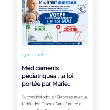
effective.
13 mai 2026
Médicaments
pédiatriques : la loi
portée par Marie
Récalde votée à
Succès historique ! Élaborée avec la
l’Assemblée nationale
fédération Grandir Sans Cancer et