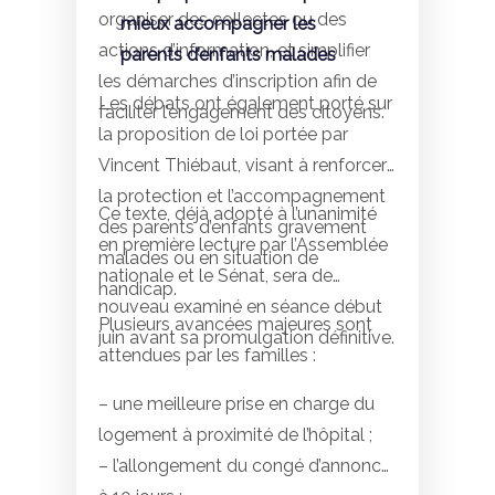
organiser des collectes ou des
mieux accompagner les
actions d’information, et simplifier
parents d’enfants malades
les démarches d’inscription afin de
Les débats ont également porté sur
faciliter l’engagement des citoyens.
la proposition de loi portée par
Vincent Thiébaut, visant à renforcer
la protection et l’accompagnement
Ce texte, déjà adopté à l’unanimité
des parents d’enfants gravement
en première lecture par l’Assemblée
malades ou en situation de
nationale et le Sénat, sera de
handicap.
nouveau examiné en séance début
Plusieurs avancées majeures sont
juin avant sa promulgation définitive.
attendues par les familles :
– une meilleure prise en charge du
logement à proximité de l’hôpital ;
– l’allongement du congé d’annonce