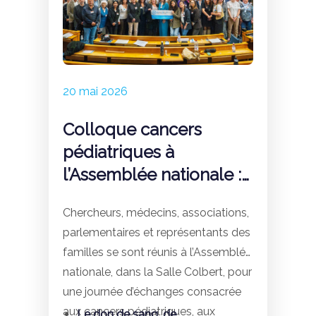
d’années de mobilisation commune,
dans la continuité du travail que
nous avions engagé avec l’ancienne
députée Charlotte Goetschy-
Bolognese. Elle complète
20 mai 2026
également les dispositions que nous
avions travaillé, notamment, avec
Colloque cancers
Béatrice Descamps et Paul
pédiatriques à
Christophe.
l’Assemblée nationale :
des avancées majeures
Chercheurs, médecins, associations,
parlementaires et représentants des
familles se sont réunis à l’Assemblée
nationale, dans la Salle Colbert, pour
une journée d’échanges consacrée
aux cancers pédiatriques, aux
Le don de sang, de