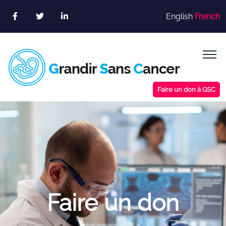
Skip
English
French
to
content
Faire un don à GSC
Faire un don