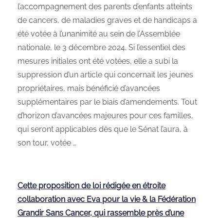
l’accompagnement des parents d’enfants atteints
de cancers, de maladies graves et de handicaps a
été votée à l’unanimité au sein de l’Assemblée
nationale, le 3 décembre 2024. Si l’essentiel des
mesures initiales ont été votées, elle a subi la
suppression d’un article qui concernait les jeunes
propriétaires, mais bénéficié d’avancées
supplémentaires par le biais d’amendements. Tout
d’horizon d’avancées majeures pour ces familles,
qui seront applicables dès que le Sénat l’aura, à
son tour, votée …
Cette proposition de loi rédigée en étroite
collaboration avec Eva pour la vie & la Fédération
Grandir Sans Cancer, qui rassemble près d’une