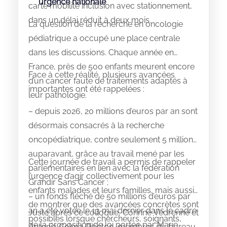
urgence nationale
carte mobilité inclusion avec stationnement,
dans un délai réduit à deux mois.
La question de la recherche en oncologie
pédiatrique a occupé une place centrale
dans les discussions. Chaque année en
France, près de 500 enfants meurent encore
Face à cette réalité, plusieurs avancées
d’un cancer faute de traitements adaptés à
importantes ont été rappelées :
leur pathologie.
– depuis 2026, 20 millions d’euros par an sont
désormais consacrés à la recherche
oncopédiatrique, contre seulement 5 millions
auparavant, grâce au travail mené par les
Cette journée de travail a permis de rappeler
parlementaires en lien avec la fédération
l’urgence d’agir collectivement pour les
Grandir Sans Cancer ;
enfants malades et leurs familles, mais aussi
– un fonds fléché de 50 millions d’euros par
de montrer que des avancées concrètes sont
an a été votée le 13 mai dernier dans le cadre
Juste après ce colloque, Corinne Vedrenne et
possibles lorsque chercheurs, soignants,
de la proposition de loi portée par Marie
Antonia Celma Ribeton, membres du bureau