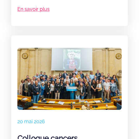
conjointement avec le député Vincent
En savoir plus
Thiébaut, la fédération Grandir Sans Cancer,
l’association Eva pour la vie, les
professionnels de santé et les familles a été
définitivement adoptée, à l’unanimité. Cette
adoption est l’aboutissement d’années de
mobilisation commune, dans la continuité du
travail que nous avions engagé avec
l’ancienne députée Charlotte Goetschy-
Bolognese. Elle complète également les
dispositions que nous avions travaillé,
notamment, avec Béatrice Descamps et Paul
Christophe.
20 mai 2026
Colloque cancers