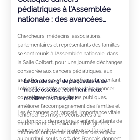
pédiatriques à l’Assemblée
nationale : des avancées
majeures
Chercheurs, médecins, associations,
parlementaires et représentants des familles
se sont réunis à l’Assemblée nationale, dans
la Salle Colbert, pour une journée d’échanges
consacrée aux cancers pédiatriques, aux
maladies graves et au handicap chez l’enfant.
Le don de sang, de plaquettes et de
L’objectif de cette rencontre : faire avancer
moelle osseuse : comment mieux
concrètement les politiques publiques,
mobiliser les Français ?
améliorer l’accompagnement des familles et
Les échanges ont rappelé l’importance vitale
renforcer les moyens consacrés à la
du don pour de nombreux enfants atteints de
recherche et à la solidarité. Trois grands
cancers ou de maladies graves. Pourtant,
moments ont permis d’aborder des enjeux
aujourd’hui, seuls 3,5 % des Français donnent