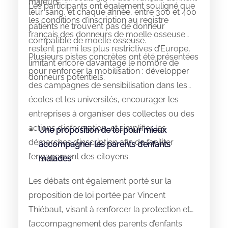
majeurs.
Les participants ont également souligné que
leur sang, et chaque année, entre 300 et 400
les conditions d’inscription au registre
patients ne trouvent pas de donneur
français des donneurs de moelle osseuse
compatible de moelle osseuse.
restent parmi les plus restrictives d’Europe,
Plusieurs pistes concrètes ont été présentées
limitant encore davantage le nombre de
pour renforcer la mobilisation : développer
donneurs potentiels.
des campagnes de sensibilisation dans les
écoles et les universités, encourager les
entreprises à organiser des collectes ou des
actions d’information, et simplifier les
Une proposition de loi pour mieux
démarches d’inscription afin de faciliter
accompagner les parents d’enfants
l’engagement des citoyens.
malades
Les débats ont également porté sur la
proposition de loi portée par Vincent
Thiébaut, visant à renforcer la protection et
l’accompagnement des parents d’enfants