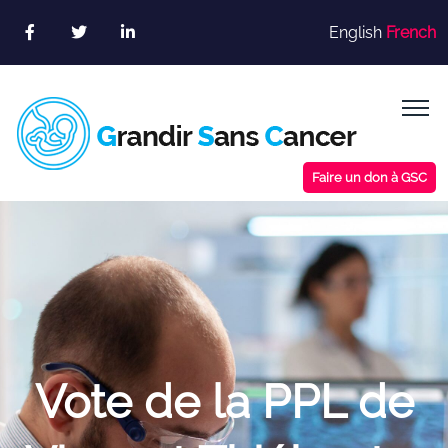
Skip
English
French
to
content
Faire un don à GSC
Vote de la PPL de