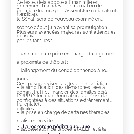
Ce texte, déjà adopté à l’unanimité en
gravement malades ou en situation de
première lecture par l’Assemblée nationale et
handicap.
le Sénat, sera de nouveau examiné en
séance début juin avant sa promulgation
Plusieurs avancées majeures sont attendues
définitive.
par les familles :
– une meilleure prise en charge du logement
à proximité de l’hôpital ;
– l’allongement du congé d’annonce à 10
jours ;
Ces mesures visent à alléger le quotidien
– la simplification des démarches liées à
administratif et financier des familles déjà
l’AJPP (Allocation Journalière de Présence
confrontées à des situations extrêmement
Parentale) ;
difficiles.
– la prise en charge de certaines thérapies
réalisées en ville ;
La recherche pédiatrique : une
– l’accélération de l’accès à l’AEEH et à la