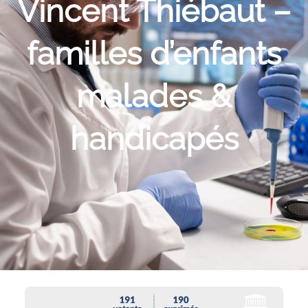
Vincent Thiébaut –
familles d’enfants
malades &
handicapés