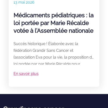
13 mai 2026
Médicaments pédiatriques : la
loi portée par Marie Récalde
votée à l’Assemblée nationale
Succès historique ! Élaborée avec la
fédération Grandir Sans Cancer et
l’association Eva pour la vie, la proposition de
loi portée par par Marie Récalde pour
favoriser l’arrivée de nouveaux traitements
En savoir plus
contre les cancers et maladies rares
pédiatriques, grâce à un fonds
d’investissement d’environ 50 millions d’euros
par an, a été votée à l’Assemblée nationale.
Alors que presque toutes les forces