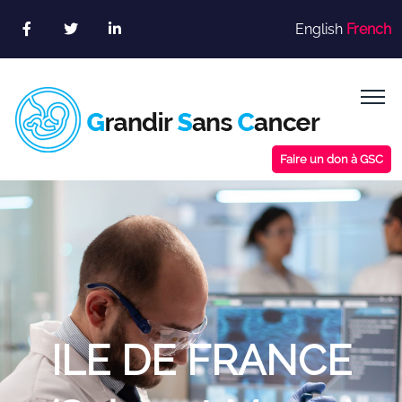
Skip
English
French
to
content
Faire un don à GSC
ILE DE FRANCE