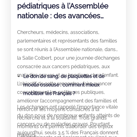
pédiatriques à l’Assemblée
nationale : des avancées
majeures
Chercheurs, médecins, associations,
parlementaires et représentants des familles
se sont réunis à l’Assemblée nationale, dans
la Salle Colbert, pour une journée d’échanges
consacrée aux cancers pédiatriques, aux
maladies graves et au handicap chez l’enfant.
Le don de sang, de plaquettes et de
L’objectif de cette rencontre : faire avancer
moelle osseuse : comment mieux
concrètement les politiques publiques,
mobiliser les Français ?
améliorer l’accompagnement des familles et
Les échanges ont rappelé l’importance vitale
renforcer les moyens consacrés à la
du don pour de nombreux enfants atteints de
recherche et à la solidarité. Trois grands
cancers ou de maladies graves. Pourtant,
moments ont permis d’aborder des enjeux
aujourd’hui, seuls 3,5 % des Français donnent
majeurs.