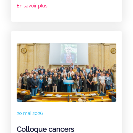
conjointement avec le député Vincent
En savoir plus
Thiébaut, la fédération Grandir Sans Cancer,
l’association Eva pour la vie, les
professionnels de santé et les familles a été
définitivement adoptée, à l’unanimité. Cette
adoption est l’aboutissement d’années de
mobilisation commune, dans la continuité du
travail que nous avions engagé avec
l’ancienne députée Charlotte Goetschy-
Bolognese. Elle complète également les
dispositions que nous avions travaillé,
notamment, avec Béatrice Descamps et Paul
Christophe.
20 mai 2026
Colloque cancers