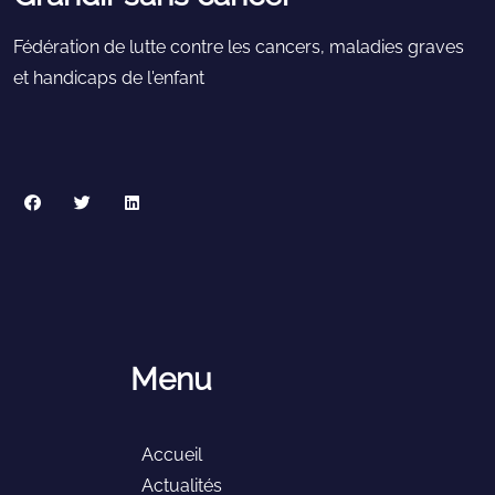
politiques, de la gauche à la droite
républicaine en passant par le centre, ont
Fédération de lutte contre les cancers, maladies graves
soutenu cette avancée majeure, l’ensemble
et handicaps de l'enfant
des députés RN a choisi de voter contre,
dans une attitude profondément choquante.
Menu
Accueil
Actualités