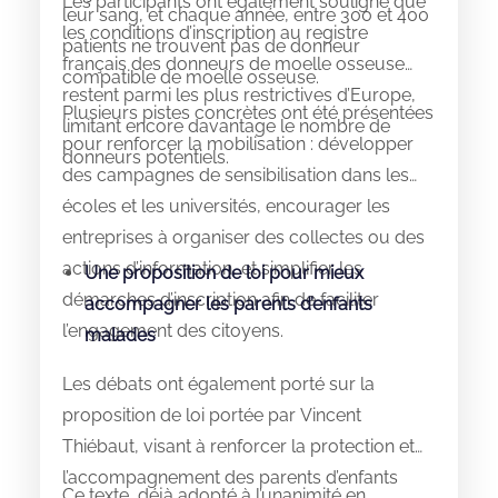
Les participants ont également souligné que
leur sang, et chaque année, entre 300 et 400
les conditions d’inscription au registre
patients ne trouvent pas de donneur
français des donneurs de moelle osseuse
compatible de moelle osseuse.
restent parmi les plus restrictives d’Europe,
Plusieurs pistes concrètes ont été présentées
limitant encore davantage le nombre de
pour renforcer la mobilisation : développer
donneurs potentiels.
des campagnes de sensibilisation dans les
écoles et les universités, encourager les
entreprises à organiser des collectes ou des
actions d’information, et simplifier les
Une proposition de loi pour mieux
démarches d’inscription afin de faciliter
accompagner les parents d’enfants
l’engagement des citoyens.
malades
Les débats ont également porté sur la
proposition de loi portée par Vincent
Thiébaut, visant à renforcer la protection et
l’accompagnement des parents d’enfants
Ce texte, déjà adopté à l’unanimité en