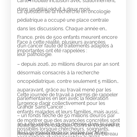
carte mobilité inclusion avec stationnement,
dans un délai réduit à deux mois.
La question de la recherche en oncologie
pédiatrique a occupé une place centrale
dans les discussions. Chaque année en
France, près de 500 enfants meurent encore
Face à cette réalité, plusieurs avancées
d’un cancer faute de traitements adaptés à
importantes ont été rappelées :
leur pathologie.
– depuis 2026, 20 millions d’euros par an sont
désormais consacrés à la recherche
oncopédiatrique, contre seulement 5 millions
auparavant, grâce au travail mené par les
Cette journée de travail a permis de rappeler
parlementaires en lien avec la fédération
l’urgence d’agir collectivement pour les
Grandir Sans Cancer ;
enfants malades et leurs familles, mais aussi
– un fonds fléché de 50 millions d’euros par
de montrer que des avancées concrètes sont
an a été votée le 13 mai dernier dans le cadre
Juste après ce colloque, Corinne Vedrenne et
possibles lorsque chercheurs, soignants,
de la proposition de loi portée par Marie
Antonia Celma Ribeton, membres du bureau