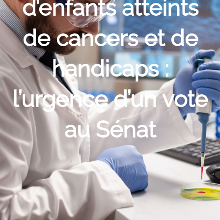
d’enfants atteints
de cancers et de
handicaps :
l’urgence d’un vote
au Sénat