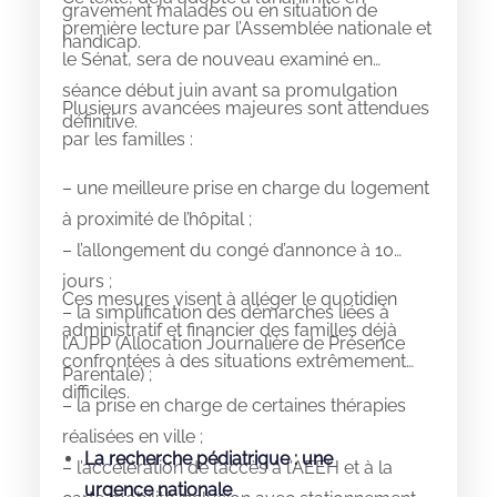
gravement malades ou en situation de
première lecture par l’Assemblée nationale et
handicap.
le Sénat, sera de nouveau examiné en
séance début juin avant sa promulgation
Plusieurs avancées majeures sont attendues
définitive.
par les familles :
– une meilleure prise en charge du logement
à proximité de l’hôpital ;
– l’allongement du congé d’annonce à 10
jours ;
Ces mesures visent à alléger le quotidien
– la simplification des démarches liées à
administratif et financier des familles déjà
l’AJPP (Allocation Journalière de Présence
confrontées à des situations extrêmement
Parentale) ;
difficiles.
– la prise en charge de certaines thérapies
réalisées en ville ;
La recherche pédiatrique : une
– l’accélération de l’accès à l’AEEH et à la
urgence nationale